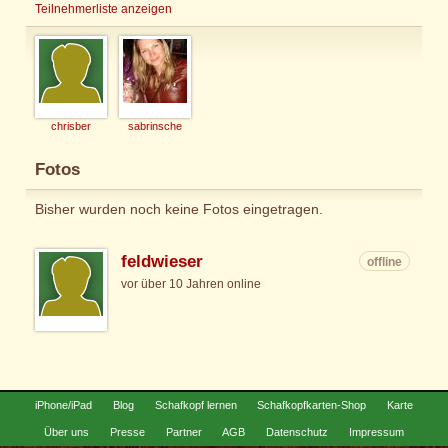
Teilnehmerliste anzeigen
chrisber
sabrinsche
Fotos
Bisher wurden noch keine Fotos eingetragen.
feldwieser
offline
vor über 10 Jahren online
iPhone/iPad
Blog
Schafkopf lernen
Schafkopfkarten-Shop
Karte
Über uns
Presse
Partner
AGB
Datenschutz
Impressum