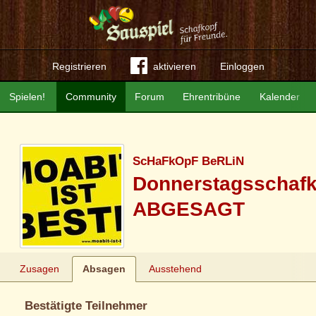
Registrieren
aktivieren
Einloggen
Spielen!
Community
Forum
Ehrentribüne
Kalender
ScHaFkOpF BeRLiN
Donnerstagsschafk
ABGESAGT
Zusagen
Absagen
Ausstehend
Bestätigte Teilnehmer