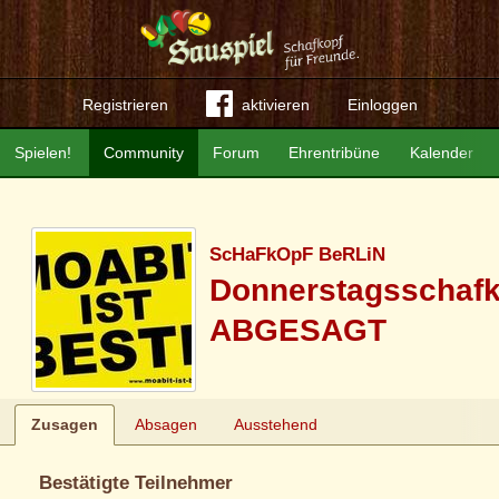
Registrieren
aktivieren
Einloggen
Spielen!
Community
Forum
Ehrentribüne
Kalender
ScHaFkOpF BeRLiN
Donnerstagsschafk
ABGESAGT
Zusagen
Absagen
Ausstehend
Bestätigte Teilnehmer