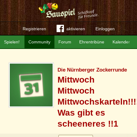
Registrieren
aktivieren
Einloggen
Spielen!
Community
Forum
Ehrentribüne
Kalender
Die Nürnberger Zockerrunde
Mittwoch
Mittwoch
Mittwochskarteln!!!
Was gibt es
scheeneres !!1