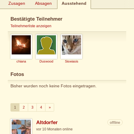
Zusagen
Absagen
Ausstehend
Bestätigte Teilnehmer
Teilnehmerliste anzeigen
chiana
Duswood
Siswiasis
Fotos
Bisher wurden noch keine Fotos eingetragen.
Weiter
1
2
3
4
»
Altdorfer
offline
vor 10 Monaten online