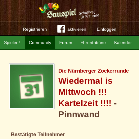
Registrieren
aktivieren
Einloggen
Spielen!
Community
Forum
Ehrentribüne
Kalender
Die Nürnberger Zockerrunde
Wiedermal is
Mittwoch !!!
Kartelzeit !!!!
-
Pinnwand
Bestätigte Teilnehmer