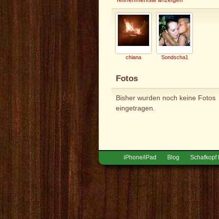
chiana
Sondscha1
Fotos
Bisher wurden noch keine Fotos
eingetragen.
iPhone/iPad
Blog
Schafkopf 