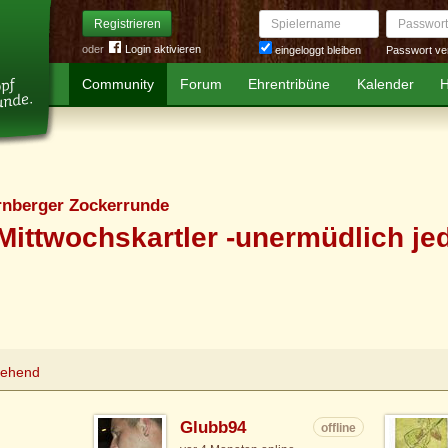
Spielername
Passwort
Registrieren
oder
Login aktivieren
Passwort ve
eingeloggt bleiben
Community
Forum
Ehrentribüne
Kalender
H
rnberger Zockerrunde
Mittwochskartler -unermüdlich jed
tehend
Glubb94
offline