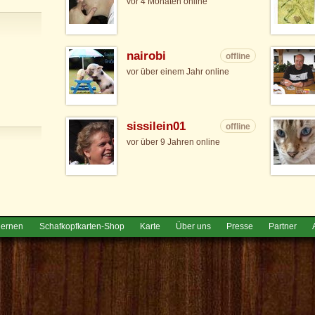
vor 4 Monaten online
nairobi
offline
vor über einem Jahr online
sissilein01
offline
vor über 9 Jahren online
lernen
Schafkopfkarten-Shop
Karte
Über uns
Presse
Partner