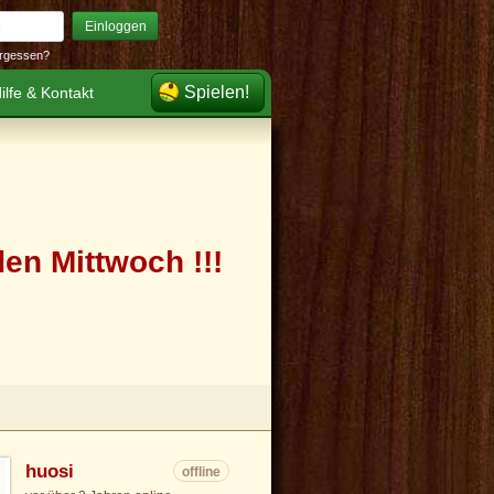
Einloggen
rgessen?
Spielen!
ilfe & Kontakt
en Mittwoch !!!
huosi
offline