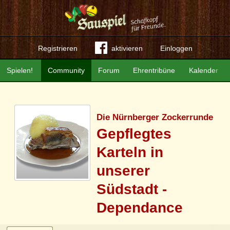
Registrieren
aktivieren
Einloggen
Spielen!
Community
Forum
Ehrentribüne
Kalender
Die Nürnberger Zockerrunde
Gepflegtes
Karteln in
unserer
Südstadt -
Dependance