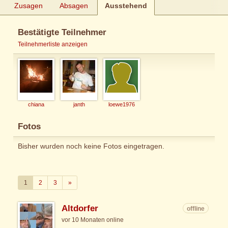
Zusagen
Absagen
Ausstehend
Bestätigte Teilnehmer
Teilnehmerliste anzeigen
chiana
janth
loewe1976
Fotos
Bisher wurden noch keine Fotos eingetragen.
Weiter
1
2
3
»
Altdorfer
offline
vor 10 Monaten online