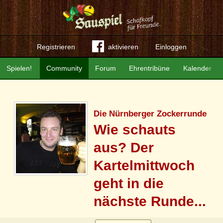
Registrieren
aktivieren
Einloggen
Spielen!
Community
Forum
Ehrentribüne
Kalender
Die Nürnberger Zockerrunde
Wie schauts
aus? Der
Kartelmittwoch
geht in die
nächste Runde...