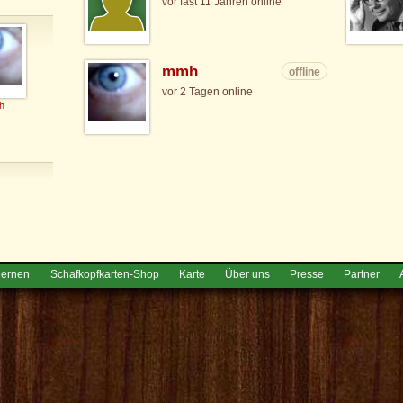
vor fast 11 Jahren online
mmh
offline
vor 2 Tagen online
h
lernen
Schafkopfkarten-Shop
Karte
Über uns
Presse
Partner