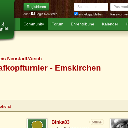
Spielername
Passwort
Registrieren
oder
Login aktivieren
Passwort ve
eingeloggt bleiben
Community
Forum
Ehrentribüne
Kalender
H
eis Neustadt/Aisch
fkopfturnier - Emskirchen
tehend
Binka83
offline