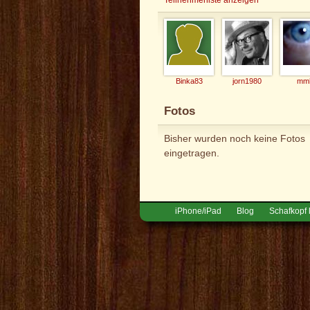
Binka83
jorn1980
mm
Fotos
Bisher wurden noch keine Fotos
eingetragen.
iPhone/iPad
Blog
Schafkopf 