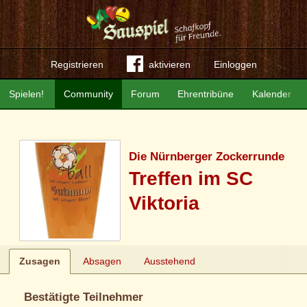
Registrieren
aktivieren
Einloggen
Spielen!
Community
Forum
Ehrentribüne
Kalender
Die Nürnberger Zockerrunde
Treffen im SC
Viktoria
Zusagen
Absagen
Ausstehend
Bestätigte Teilnehmer