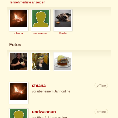
Teilnehmerliste anzeigen
chiana
undwasnun
Vanille
Fotos
chiana
offline
vor über einem Jahr online
undwasnun
offline
vor über 4 Jahren online