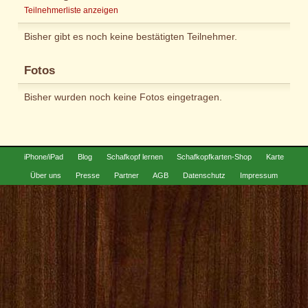
Teilnehmerliste anzeigen
Bisher gibt es noch keine bestätigten Teilnehmer.
Fotos
Bisher wurden noch keine Fotos eingetragen.
iPhone/iPad
Blog
Schafkopf lernen
Schafkopfkarten-Shop
Karte
Über uns
Presse
Partner
AGB
Datenschutz
Impressum