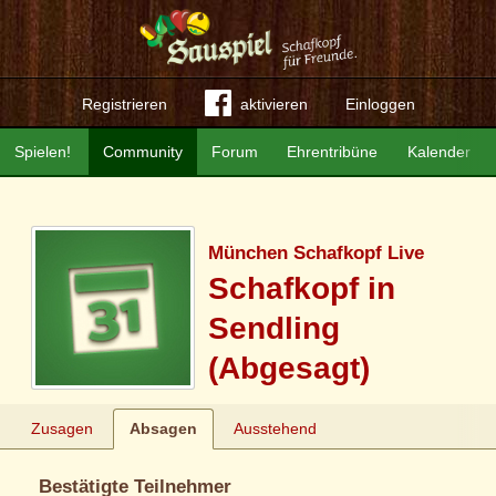
Registrieren
aktivieren
Einloggen
Spielen!
Community
Forum
Ehrentribüne
Kalender
München Schafkopf Live
Schafkopf in
Sendling
(Abgesagt)
Zusagen
Absagen
Ausstehend
Bestätigte Teilnehmer