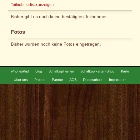
Teilnehmerliste anzeigen
Bisher gibt es noch keine bestätigten Teilnehmer.
Fotos
Bisher wurden noch keine Fotos eingetragen.
iPhone/iPad
Blog
Schafkopf lernen
Schafkopfkarten-Shop
Karte
Über uns
Presse
Partner
AGB
Datenschutz
Impressum