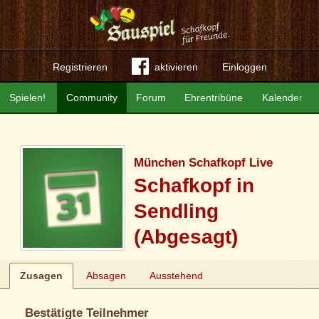
Registrieren
aktivieren
Einloggen
Spielen!
Community
Forum
Ehrentribüne
Kalender
München Schafkopf Live
Schafkopf in
Sendling
(Abgesagt)
Zusagen
Absagen
Ausstehend
Bestätigte Teilnehmer