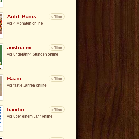
Aufd_Bums
offline
vor 4 Monaten online
austrianer
offline
vor ungefähr 4 Stunden online
Baam
offline
vor fast 4 Jahren online
baerlie
offline
vor über einem Jahr online