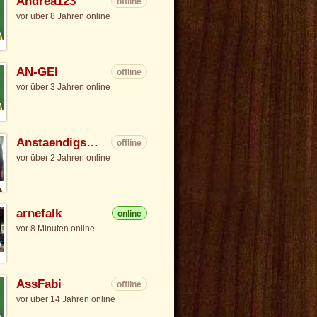
Andrea123
offline
vor über 8 Jahren online
AN-GEI
offline
vor über 3 Jahren online
AnstaendigsMadl
offline
vor über 2 Jahren online
arnefalk
online
vor 8 Minuten online
AssFabi
offline
vor über 14 Jahren online