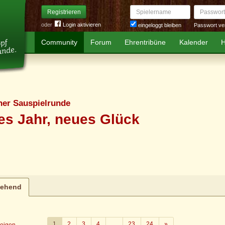
Spielername
Passwort
Registrieren
oder
Login aktivieren
Passwort ve
eingeloggt bleiben
Community
Forum
Ehrentribüne
Kalender
H
er Sauspielrunde
es Jahr, neues Glück
tehend
Weiter
1
2
3
4
…
23
24
»
zeigen