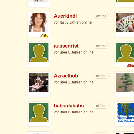
Auerkindl
offline
vor fast 3 Jahren online
aussenrist
offline
vor über 6 Jahren online
Azraelbob
offline
vor über 2 Jahren online
babsidababs
offline
vor über 6 Jahren online