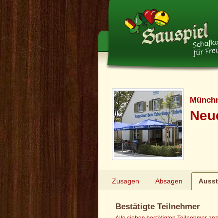
Münchn
Neu
Zusagen
Absagen
Auss
Bestätigte Teilnehmer
Alle sieben bestätigten Teilnehmer an