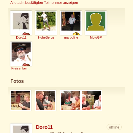
Alle acht bestätigten Teilnehmer anzeigen
Doro11
HoheBerge
marbuline
MotoGP
Preissnbeisser
Fotos
Doro11
offline