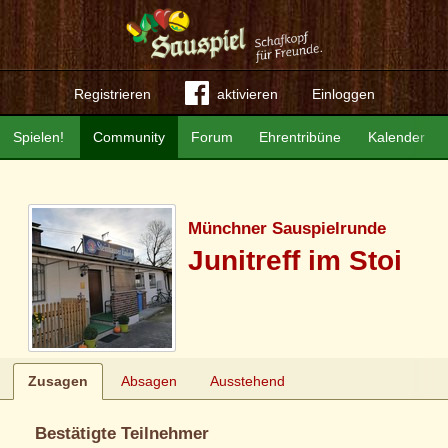
Registrieren
aktivieren
Einloggen
Spielen!
Community
Forum
Ehrentribüne
Kalender
Münchner Sauspielrunde
Junitreff im Stoi
Zusagen
Absagen
Ausstehend
Bestätigte Teilnehmer