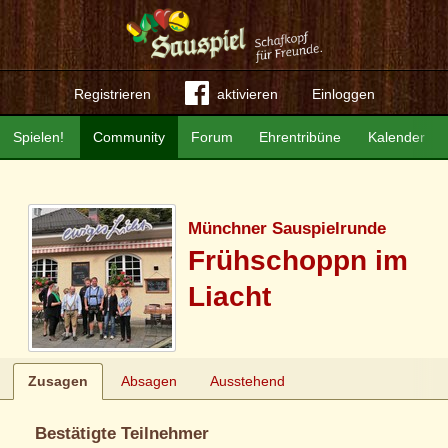
Registrieren
aktivieren
Einloggen
Spielen!
Community
Forum
Ehrentribüne
Kalender
Münchner Sauspielrunde
Frühschoppn im
Liacht
Zusagen
Absagen
Ausstehend
Bestätigte Teilnehmer