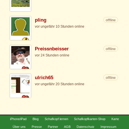
pling
offline
vor ungefähr 10 Stunden online
Preissnbeisser
offline
vor 24 Stunden online
ulrich65
offline
vor ungefähr 20 Stunden online
iPhone/iPad
Blog
Schafkopf lernen
Schafkopfkarten-Shop
Karte
Über uns
Presse
Partner
AGB
Datenschutz
Impressum