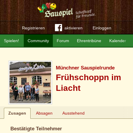
Registrieren
aktivieren
Einloggen
Spielen!
Community
Forum
Ehrentribüne
Kalender
Münchner Sauspielrunde
Frühschoppn im
Liacht
Zusagen
Absagen
Ausstehend
Bestätigte Teilnehmer