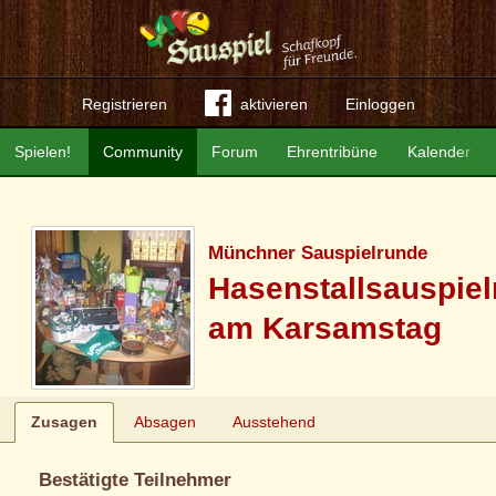
Registrieren
aktivieren
Einloggen
Spielen!
Community
Forum
Ehrentribüne
Kalender
Münchner Sauspielrunde
Hasenstallsauspiel
am Karsamstag
Zusagen
Absagen
Ausstehend
Bestätigte Teilnehmer