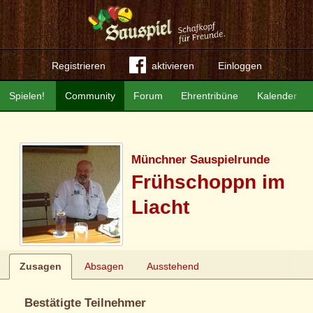
Registrieren
aktivieren
Einloggen
Spielen!
Community
Forum
Ehrentribüne
Kalender
Münchner Sauspielrunde
Frühschoppn im
Liacht
Zusagen
Absagen
Ausstehend
Bestätigte Teilnehmer