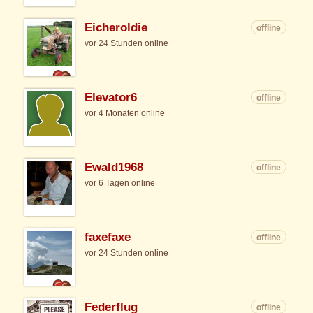
Eicheroldie
offline
vor 24 Stunden online
Elevator6
offline
vor 4 Monaten online
Ewald1968
offline
vor 6 Tagen online
faxefaxe
offline
vor 24 Stunden online
Federflug
offline