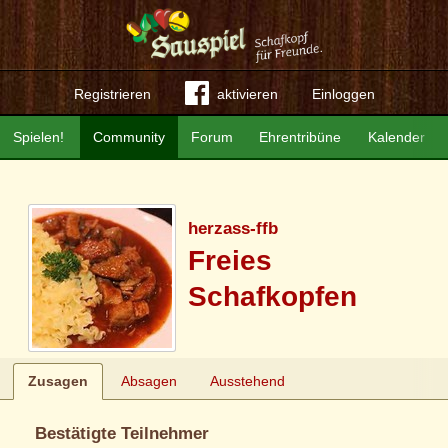
Registrieren
aktivieren
Einloggen
Spielen!
Community
Forum
Ehrentribüne
Kalender
herzass-ffb
Freies
Schafkopfen
Zusagen
Absagen
Ausstehend
Bestätigte Teilnehmer