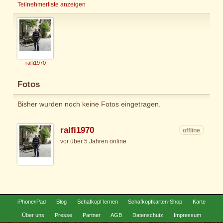
Teilnehmerliste anzeigen
ralfi1970
Fotos
Bisher wurden noch keine Fotos eingetragen.
ralfi1970
offline
vor über 5 Jahren online
iPhone/iPad
Blog
Schafkopf lernen
Schafkopfkarten-Shop
Karte
Über uns
Presse
Partner
AGB
Datenschutz
Impressum