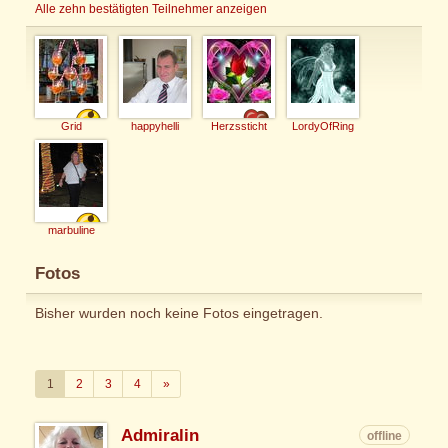
Alle zehn bestätigten Teilnehmer anzeigen
Grid
happyhelli
Herzssticht
LordyOfRing
marbuline
Fotos
Bisher wurden noch keine Fotos eingetragen.
Weiter
1
2
3
4
»
Admiralin
offline