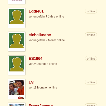
Eddie81
offline
vor ungefähr 7 Jahre online
eichelknabe
offline
vor ungefähr 2 Monat online
ES1964
offline
vor 24 Stunden online
Evi
offline
vor 11 Monaten online
FranzJoseph
offline