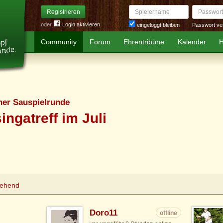
Spielername
Passwort
Registrieren
oder
Login aktivieren
Passwort ve
eingeloggt bleiben
Community
Forum
Ehrentribüne
Kalender
H
er Sauspielrunde
ingatreff im Juli
tehend
Doro11
offline