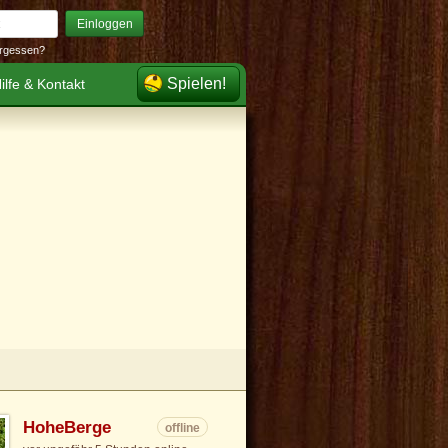
Einloggen
rgessen?
Spielen!
ilfe & Kontakt
HoheBerge
offline