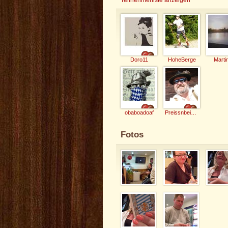
Doro11
HoheBerge
Marti
obaboadoaf
Preissnbeisser
Fotos