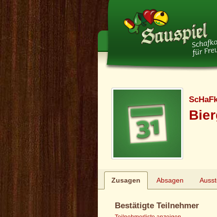
ScHaF
Bier
Zusagen
Absagen
Auss
Bestätigte Teilnehmer
Teilnehmerliste anzeigen