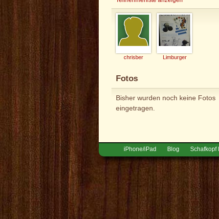
chrisber
Limburger
Fotos
Bisher wurden noch keine Fotos
eingetragen.
iPhone/iPad
Blog
Schafkopf 