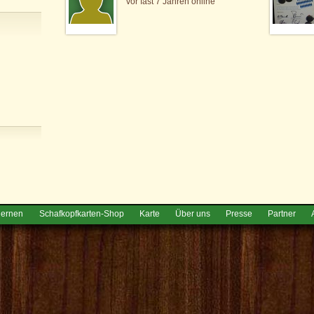
vor fast 7 Jahren online
lernen
Schafkopfkarten-Shop
Karte
Über uns
Presse
Partner