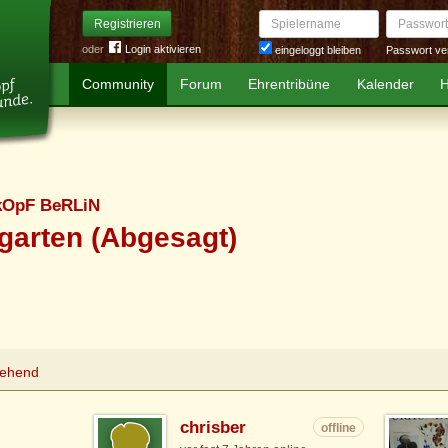
Spielername
Passwort
Registrieren
oder
Login aktivieren
Passwort ve
eingeloggt bleiben
Community
Forum
Ehrentribüne
Kalender
H
kOpF BeRLiN
garten (Abgesagt)
tehend
chrisber
offline