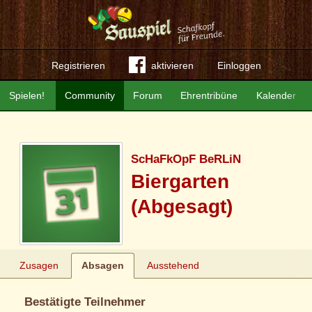
Registrieren
aktivieren
Einloggen
Spielen!
Community
Forum
Ehrentribüne
Kalender
ScHaFkOpF BeRLiN
Biergarten
(Abgesagt)
Zusagen
Absagen
Ausstehend
Bestätigte Teilnehmer