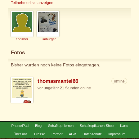
Teilnehmerliste anzeigen
chrisber
Limburger
Fotos
Bisher wurden noch keine Fotos eingetragen.
thomasmantel66
offline
vor ungefähr 21 Stunden online
iPhone/iPad
Blog
Schafkopf lernen
Schafkopfkarten-Shop
Karte
Über uns
Presse
Partner
AGB
Datenschutz
Impressum