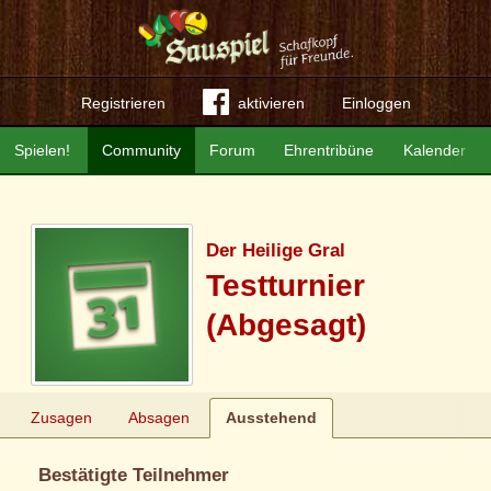
Registrieren
aktivieren
Einloggen
Spielen!
Community
Forum
Ehrentribüne
Kalender
Der Heilige Gral
Testturnier
(Abgesagt)
Zusagen
Absagen
Ausstehend
Bestätigte Teilnehmer