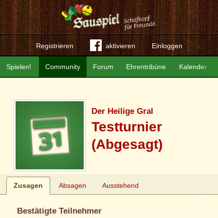
Registrieren
aktivieren
Einloggen
Spielen!
Community
Forum
Ehrentribüne
Kalender
Der Heilige Gral
Testturnier
(Abgesagt)
Zusagen
Absagen
Ausstehend
Bestätigte Teilnehmer