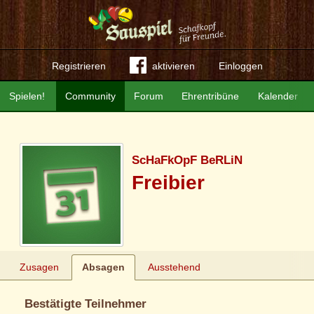
Registrieren
aktivieren
Einloggen
Spielen!
Community
Forum
Ehrentribüne
Kalender
ScHaFkOpF BeRLiN
Freibier
Zusagen
Absagen
Ausstehend
Bestätigte Teilnehmer