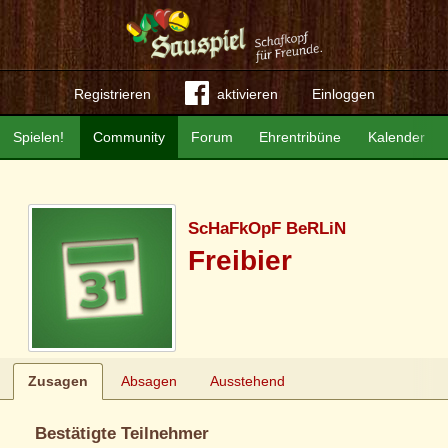
Registrieren
aktivieren
Einloggen
Spielen!
Community
Forum
Ehrentribüne
Kalender
ScHaFkOpF BeRLiN
Freibier
Zusagen
Absagen
Ausstehend
Bestätigte Teilnehmer