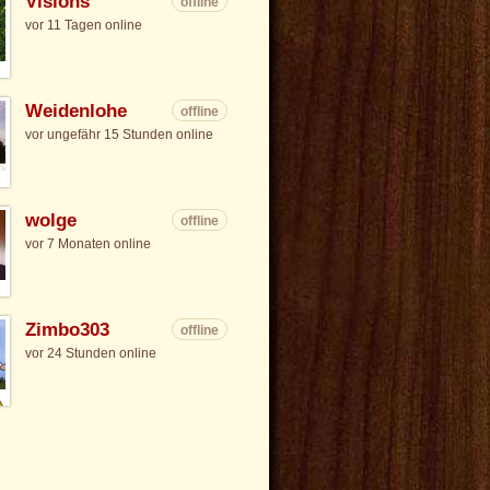
Visions
offline
vor 11 Tagen online
Weidenlohe
offline
vor ungefähr 15 Stunden online
wolge
offline
vor 7 Monaten online
Zimbo303
offline
vor 24 Stunden online