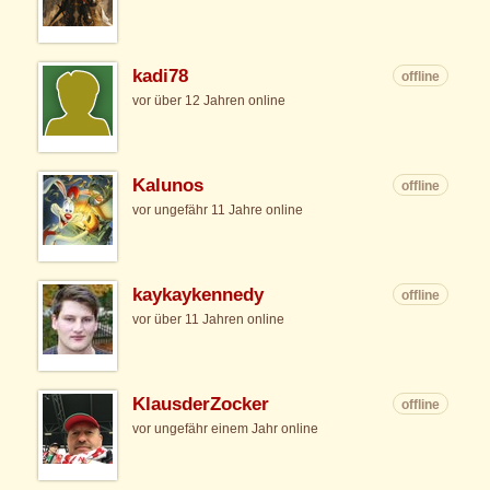
kadi78
offline
vor über 12 Jahren online
Kalunos
offline
vor ungefähr 11 Jahre online
kaykaykennedy
offline
vor über 11 Jahren online
KlausderZocker
offline
vor ungefähr einem Jahr online