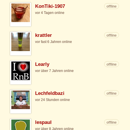
KonTiki-1907
offline
vor 4 Tagen online
krattler
offline
vor fast 6 Jahren online
Learly
offline
vor über 7 Jahren online
Lechfeldbazi
offline
vor 24 Stunden online
lespaul
offline
vor über 8 Jahren online