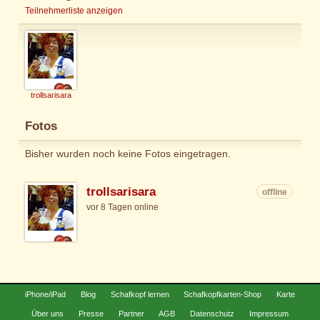
Teilnehmerliste anzeigen
trollsarisara
Fotos
Bisher wurden noch keine Fotos eingetragen.
trollsarisara
offline
vor 8 Tagen online
iPhone/iPad
Blog
Schafkopf lernen
Schafkopfkarten-Shop
Karte
Über uns
Presse
Partner
AGB
Datenschutz
Impressum