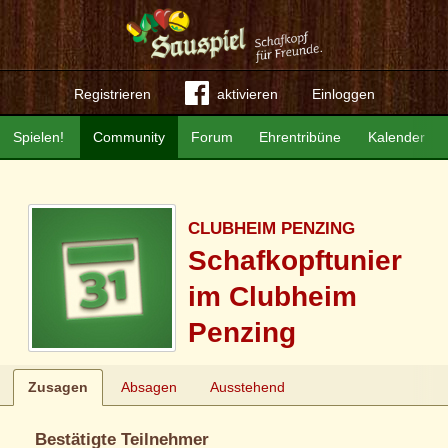
Registrieren
aktivieren
Einloggen
Spielen!
Community
Forum
Ehrentribüne
Kalender
CLUBHEIM PENZING
Schafkopftunier
im Clubheim
Penzing
Zusagen
Absagen
Ausstehend
Bestätigte Teilnehmer