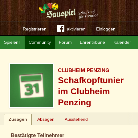
Registrieren
aktivieren
Einloggen
Spielen!
Community
Forum
Ehrentribüne
Kalender
CLUBHEIM PENZING
Schafkopftunier
im Clubheim
Penzing
Zusagen
Absagen
Ausstehend
Bestätigte Teilnehmer