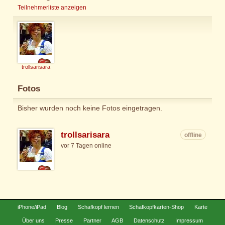
Teilnehmerliste anzeigen
trollsarisara
Fotos
Bisher wurden noch keine Fotos eingetragen.
trollsarisara
offline
vor 7 Tagen online
iPhone/iPad
Blog
Schafkopf lernen
Schafkopfkarten-Shop
Karte
Über uns
Presse
Partner
AGB
Datenschutz
Impressum