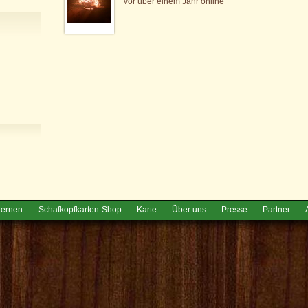
vor über einem Jahr online
lernen
Schafkopfkarten-Shop
Karte
Über uns
Presse
Partner