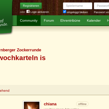
Spielername
Passwort
Registrieren
oder
Login aktivieren
Passwort ve
eingeloggt bleiben
Community
Forum
Ehrentribüne
Kalender
H
rnberger Zockerrunde
wochkarteln is
tehend
chiana
offline