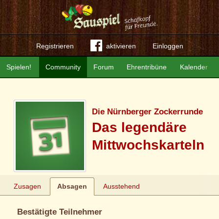
Registrieren
aktivieren
Einloggen
Spielen!
Community
Forum
Ehrentribüne
Kalender
Die Nürnberger Zockerrunde
Das legendäre
Mittwochskarteln
Zusagen
Absagen
Ausstehend
Bestätigte Teilnehmer