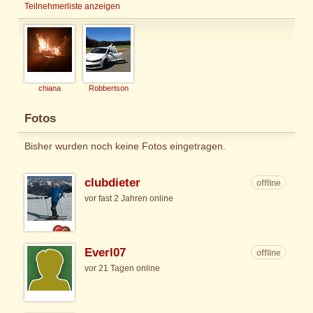
Teilnehmerliste anzeigen
chiana
Robbertson
Fotos
Bisher wurden noch keine Fotos eingetragen.
clubdieter
offline
vor fast 2 Jahren online
Everl07
offline
vor 21 Tagen online