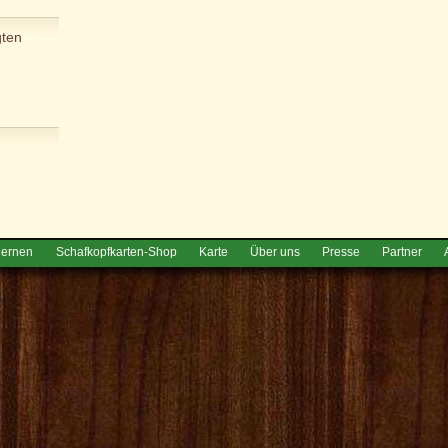
gten
lernen
Schafkopfkarten-Shop
Karte
Über uns
Presse
Partner