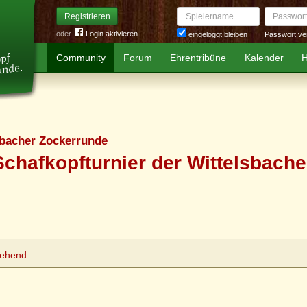
Spielername
Passwort
Registrieren
oder
Login aktivieren
Passwort ve
eingeloggt bleiben
Community
Forum
Ehrentribüne
Kalender
H
sbacher Zockerrunde
Schafkopfturnier der Wittelsbach
tehend