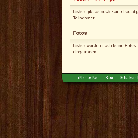
Bisher gibt es noch keine bestäti
Teilnehmer.
Fotos
Bisher wurden noch keine Fotos
eingetragen.
iPhone/iPad
Blog
Schafkopf 