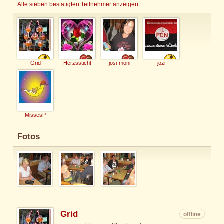
Alle sieben bestätigten Teilnehmer anzeigen
Grid
Herzssticht
josi-moni
jozi
MissesP
Fotos
Grid
offline