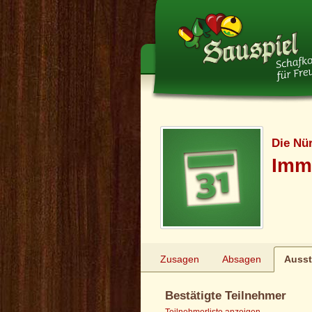
Die Nü
Imme
Zusagen
Absagen
Auss
Bestätigte Teilnehmer
Teilnehmerliste anzeigen