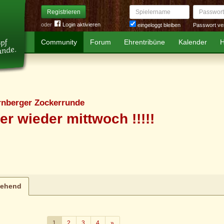
Spielername
Passwort
Registrieren
oder
Login aktivieren
Passwort ve
eingeloggt bleiben
Community
Forum
Ehrentribüne
Kalender
H
rnberger Zockerrunde
r wieder mittwoch !!!!!
tehend
Weiter
1
2
3
4
»