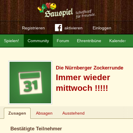
Registrieren
aktivieren
Einloggen
Spielen!
Community
Forum
Ehrentribüne
Kalender
Die Nürnberger Zockerrunde
Immer wieder
mittwoch !!!!!
Zusagen
Absagen
Ausstehend
Bestätigte Teilnehmer