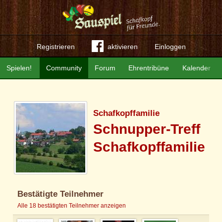
Registrieren
aktivieren
Einloggen
Spielen!
Community
Forum
Ehrentribüne
Kalender
Schafkopffamilie
Schnupper-Treff
Schafkopffamilie
Bestätigte Teilnehmer
Alle 18 bestätigten Teilnehmer anzeigen