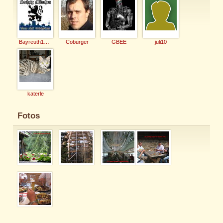
Bayreuth1964
Coburger
GBEE
juli10
katerle
Fotos