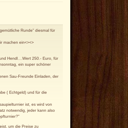
 gemütliche Runde” diesmal für
wir machen ein<><>
und Hendl....Wert 250.- Euro, für
ensonntag, ein super schöner
denen Sau-Freunde Einladen, der
be ( Echtgeld) und für die
upielturnier ist, es wird von
atz notwendig, jeder kann also
pfturnier?"
ist, um die Preise zu