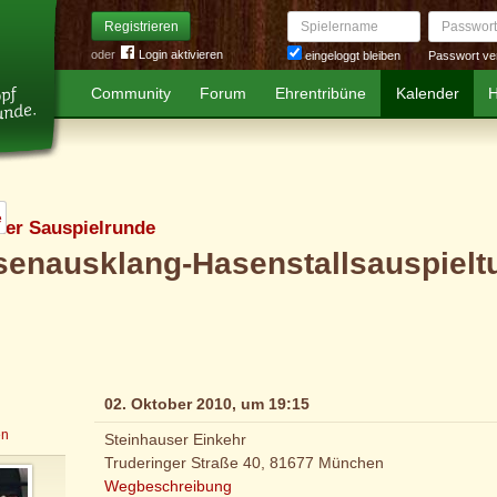
Spielername
Passwort
Registrieren
oder
Login aktivieren
Passwort ve
eingeloggt bleiben
Community
Forum
Ehrentribüne
Kalender
H
er Sauspielrunde
enausklang-Hasenstallsauspieltu
02. Oktober 2010, um 19:15
en
Steinhauser Einkehr
Truderinger Straße 40, 81677 München
Wegbeschreibung