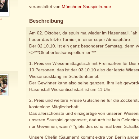
veranstaltet von
Münchner Sauspielrunde
tO
Beschreibung
Am 02. Oktober, da spuin ma wieder im Hasenstall, “ah
heuer das letzte Turnier, in einer super Atmosphäre.
Der 02.10.10. ist ein ganz besonderer Samstag, denn 
<>***Oktoberfestsauspielturnier.***
1. Preis ein Wiesenmittagstisch mit Freimarken für Bier 
10 Personen, das ist der 03.10.10 also der letzte Wies
Wiesenausklang im Schottenhamel.
Der Gewinner kann also seine ganzen, Ihm lieb gewor
Hasenstall-Wiesentischstart ist um 11 Uhr.
2. Preis und weitere Preise Gutscheine für die Zockerstu
kostenlose Mitgliedschaft.
Das allerschönste und einzigartige von unseren Wiesensa
unseren Sauspiel gesponsert, dadurch ist kein Geldeins
nur Gewinnen, wann? "gibts des scho mal beim Schafko
Unsere Chefin (Saumam) kommt extra von Berlin angere