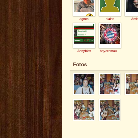
agnes
alalos
Ami
Annyblatt
bayernmausal
Fotos