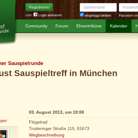
Spielername
Passwort
Registrieren
oder
Login aktivieren
Passwort ve
eingeloggt bleiben
Community
Forum
Ehrentribüne
Kalender
H
er Sauspielrunde
st Sauspieltreff in München
03. August 2013, um 19:00
igen
Flügelrad
Truderinger Straße 115, 81673
Wegbeschreibung