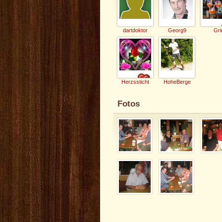
dartdoktor
Georg9
Gri
Herzssticht
HoheBerge
Fotos