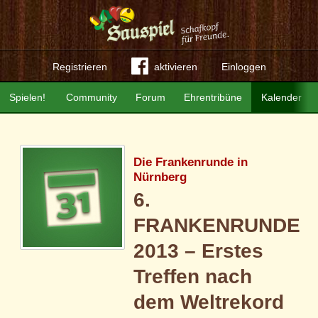
Registrieren
aktivieren
Einloggen
Spielen!
Community
Forum
Ehrentribüne
Kalender
Die Frankenrunde in
Nürnberg
6.
FRANKENRUNDE
2013 – Erstes
Treffen nach
dem Weltrekord