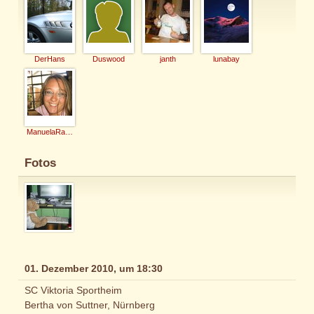
DerHans
Duswood
janth
lunabay
ManuelaRauh
Fotos
01. Dezember 2010, um 18:30
SC Viktoria Sportheim
Bertha von Suttner, Nürnberg