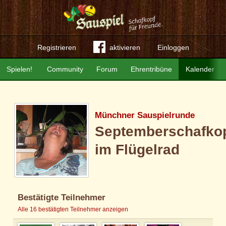
Registrieren
aktivieren
Einloggen
Spielen!
Community
Forum
Ehrentribüne
Kalender
Münchner Sauspielrunde
Septemberschafko
im Flügelrad
Bestätigte Teilnehmer
Alle 16 bestätigten Teilnehmer anzeigen