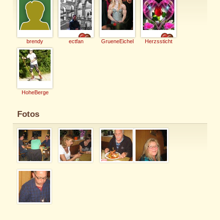
brendy
ectfan
GrueneEichel
Herzssticht
HoheBerge
Fotos