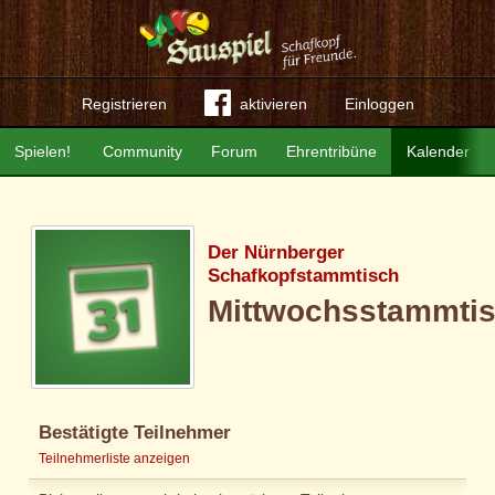
Registrieren
aktivieren
Einloggen
Spielen!
Community
Forum
Ehrentribüne
Kalender
Der Nürnberger
Schafkopfstammtisch
Mittwochsstammti
Bestätigte Teilnehmer
Teilnehmerliste anzeigen