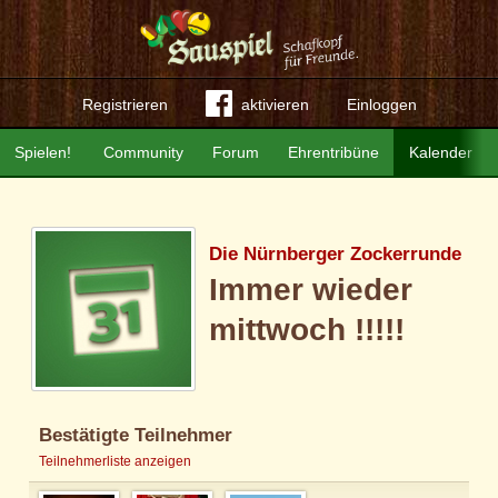
Registrieren
aktivieren
Einloggen
Spielen!
Community
Forum
Ehrentribüne
Kalender
Die Nürnberger Zockerrunde
Immer wieder
mittwoch !!!!!
Bestätigte Teilnehmer
Teilnehmerliste anzeigen