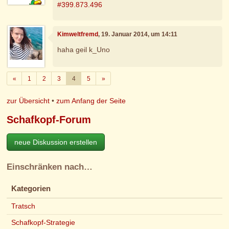
#399.873.496
Kimweltfremd
, 19. Januar 2014, um 14:11
haha geil k_Uno
Zurück
Weiter
«
1
2
3
4
5
»
zur Übersicht
•
zum Anfang der Seite
Schafkopf-Forum
neue Diskussion erstellen
Einschränken nach…
Kategorien
Tratsch
Schafkopf-Strategie