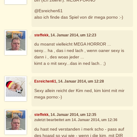
bin (ich zitiere!): MEGA PORNO
@Esreichen61
also ich finde das Spiel von dir mega porno :-)
steffekk
, 14. Januar 2014, um 12:23
du moanst vielleicht MEGA HORROR ...
sexy... ha , das i ned lach , wenn oaner sexy is
dann i , des woas jeder ...
kimt a o mit sexy...das in ned lach.. ;)
Esreichen61
, 14. Januar 2014, um 12:28
Sexy allein reicht der Kim ned, kim kimt mit mir
mega porno:-)
steffekk
, 14. Januar 2014, um 12:35
zuletzt bearbeitet am 14. Januar 2014, um 12:36
du hast ned verstanden i merk scho - pass auf
des hoasd so vui wie - wenn i die kim, mit DIR