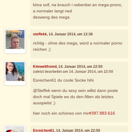
kima soll, na brauch i nebenbei an mega-prono,
a normaler langt ned .
desweng des mega
steffekk
, 14. Januar 2014, um 12:36
richtig - ohne des mega, würd a normaler porno
reichen ;)
Kimweltfremd
, 14. Januar 2014, um 22:50
zuletzt bearbeitet am 14. Januar 2014, um 22:50
Esreichen61 du coole Socke hihi
@Steffek wenn du sexy sein willst dann poste
doch mal Spiele wo du den Alten als letztes
ausspielst ;)
hier noch ein schönes von mir
#397.883.616
Esreichen61
, 14. Januar 2014, um 22:50