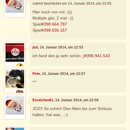
zuletzt bearbeitet am 14. Januar 2014, um 22:55
Hier noch von mir:-)))
Multiple glei, 2 mal :-))
Spiel
#398.664.787
Spiel
#398.636.157
jozi
, 14. Januar 2014, um 22:52
ich fand des ja sehr schön ;)
#396.941.543
Pete
, 14. Januar 2014, um 22:57
^^
Esreichen61
, 14. Januar 2014, um 22:58
JOZI! So schön! Den Alten bis zum Schluss
halten, hat was...;-)