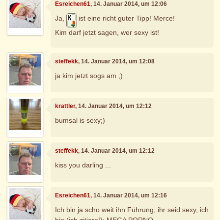
Esreichen61
, 14. Januar 2014, um 12:06
Ja,
ist eine richt guter Tipp! Merce!
Kim darf jetzt sagen, wer sexy ist!
steffekk
, 14. Januar 2014, um 12:08
ja kim jetzt sogs am ;)
krattler
, 14. Januar 2014, um 12:12
bumsal is sexy;)
steffekk
, 14. Januar 2014, um 12:12
kiss you darling ...
Esreichen61
, 14. Januar 2014, um 12:16
Ich bin ja scho weit ihn Führung, ihr seid sexy, ich