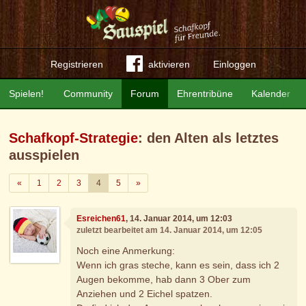
Registrieren
aktivieren
Einloggen
Spielen!
Community
Forum
Ehrentribüne
Kalender
Schafkopf-Strategie
: den Alten als letztes
ausspielen
Zurück
Weiter
«
1
2
3
4
5
»
Esreichen61
, 14. Januar 2014, um 12:03
zuletzt bearbeitet am 14. Januar 2014, um 12:05
Noch eine Anmerkung:
Wenn ich gras steche, kann es sein, dass ich 2
Augen bekomme, hab dann 3 Ober zum
Anziehen und 2 Eichel spatzen.