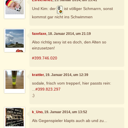
Esreichen61
, 15. Januar 2014, um 13:41
Und Kim: der
ist völliger Schmarrn, sonst
kommst gar nicht ins Schwimmen
faxefaxe
, 18. Januar 2014, um 21:19
Also richtig sexy ist es doch, den Alten so
einzusetzen!
#399.746.020
krattler
, 19. Januar 2014, um 12:39
sodale, frisch vom trepperl, hier passts rein:
...
#399.823.297
;)
k_Uno
, 19. Januar 2014, um 13:52
Als Gegenspieler klapts auch ab und zu...