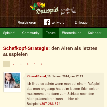
Registrieren
aktivieren
Einloggen
Spielen!
Community
Forum
Ehrentribüne
Kalender
Schafkopf-Strategie
: den Alten als letztes
ausspielen
Weiter
1
2
3
4
5
»
Kimweltfremd
, 10. Januar 2014, um 12:13
ich finde es schön wenn man bei einem Rufspiel
das man angesagt hat beim letzten Stich selber
rauskommt und dann zum Schluss noch den
Alten präsentieren kann --- hier ein
Beispiel:
#397.286.674