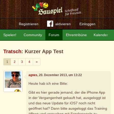
Registrieren
aktivieren
Einloggen
Spielen!
Community
Forum
Ehrentribüne
Kalender
Tratsch
: Kurzer App Test
Weiter
1
2
3
4
»
agnes
, 20. Dezember 2013, um 13:22
Heute hab ich eine Bitte:
Gibt es hier gerade jemand, der die iPhone App
in der Vergangenheit gekauft hat, ausgeloggt ist
und das neue Update für iOS7 noch nicht
geöffnet hat? Dann bitte ausgeloggt das Training
öffnen und versuchen mit Sonderregeln zu