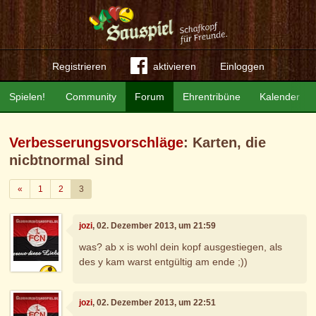
Registrieren
aktivieren
Einloggen
Spielen!
Community
Forum
Ehrentribüne
Kalender
Verbesserungsvorschläge
: Karten, die
nicbtnormal sind
Zurück
«
1
2
3
jozi
, 02. Dezember 2013, um 21:59
was? ab x is wohl dein kopf ausgestiegen, als
des y kam warst entgültig am ende ;))
jozi
, 02. Dezember 2013, um 22:51