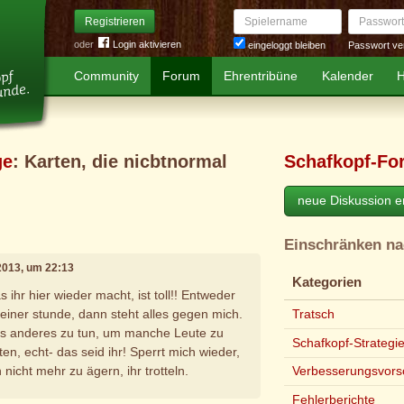
Spielername
Passwort
Registrieren
oder
Login aktivieren
Passwort ve
eingeloggt bleiben
Community
Forum
Ehrentribüne
Kalender
H
ge
: Karten, die nicbtnormal
Schafkopf-Fo
neue Diskussion er
Einschränken n
2013, um 22:13
Kategorien
 ihr hier wieder macht, ist toll!! Entweder
it einer stunde, dann steht alles gegen mich.
Tratsch
chts anderes zu tun, um manche Leute zu
Schafkopf-Strategi
en, echt- das seid ihr! Sperrt mich wieder,
nicht mehr zu ägern, ihr trotteln.
Verbesserungsvors
Fehlerberichte