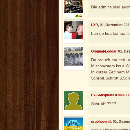
Die admins sind auch
LXR
, 01. Dezember 201
han de koa kompatib
Original-Loddar
, 01. D
Da brauch ma ned um
Mischsystem iss a Wi
In kurzer Zeit ham Mi
Schrott,Schrott u.Sch
Ex-Sauspieler #286627
Schrott³ ????
grubhoerndl
, 01. Deze