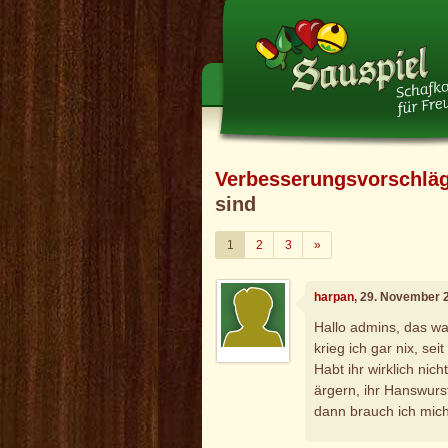
Verbesserungsvorschlä
sind
Weiter
1
2
3
»
harpan
, 29. November 
Hallo admins, das was
krieg ich gar nix, se
Habt ihr wirklich ni
ärgern, ihr Hanswurst
dann brauch ich mich 