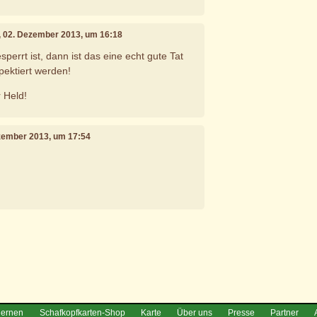
, 02. Dezember 2013, um 16:18
errt ist, dann ist das eine echt gute Tat
spektiert werden!
 Held!
ezember 2013, um 17:54
,
e
lernen
Schafkopfkarten-Shop
Karte
Über uns
Presse
Partner