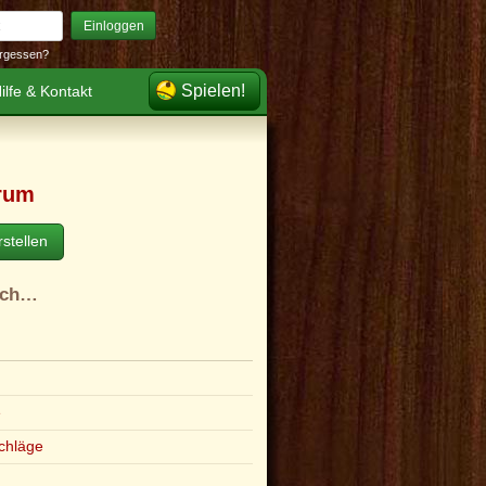
Einloggen
rgessen?
Spielen!
ilfe & Kontakt
rum
stellen
ach…
e
chläge