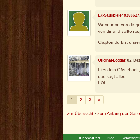
Ex-Sauspieler #286627
Wenn man von dir gesp
von dir und sollte re
Clapton du bist unser
Original-Loddar
, 02. D
Lies dein Gästebuch
das sagt alles....
LOL
Weiter
1
2
3
»
zur Übersicht
•
zum Anfang der Seit
iPhone/iPad
Blog
Schafkopf 