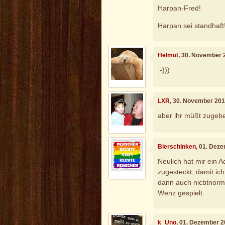
Harpan-Fred!
Harpan sei standhaft
Helmut
, 30. November 
:-)))
LXR
, 30. November 201
aber ihr müßt zugeben
Bierschinken
, 01. Dez
Neulich hat mir ein 
zugesteckt, damit ich
dann auch nicbtnorma
Wenz gespielt.
k_Uno
, 01. Dezember 2