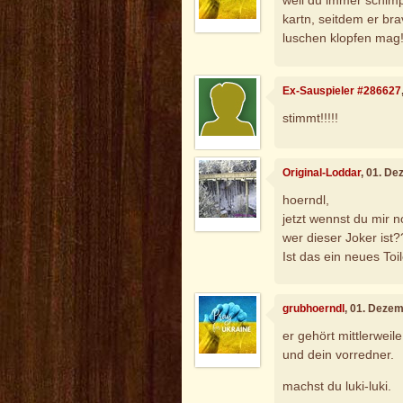
weil du immer schimpf
kartn, seitdem er bra
luschen klopfen mag
Ex-Sauspieler #286627
stimmt!!!!!
Original-Loddar
, 01. D
hoerndl,
jetzt wennst du mir n
wer dieser Joker ist
Ist das ein neues Toi
grubhoerndl
, 01. Deze
er gehört mittlerwei
und dein vorredner.
machst du luki-luki.