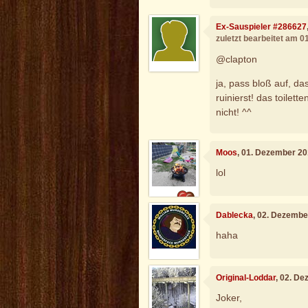
Ex-Sauspieler #286627
zuletzt bearbeitet am 
@clapton
ja, pass bloß auf, d
ruinierst! das toilet
nicht! ^^
Moos
, 01. Dezember 20
lol
Dablecka
, 02. Dezembe
haha
Original-Loddar
, 02. D
Joker,