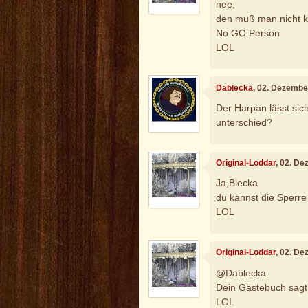
nee,
den muß man nicht 
No GO Person
LOL
Dablecka
, 02. Dezembe
Der Harpan lässt sich
unterschied?
Original-Loddar
, 02. D
Ja,Blecka
du kannst die Sperre 
LOL
Original-Loddar
, 02. D
@Dablecka
Dein Gästebuch sagt a
LOL