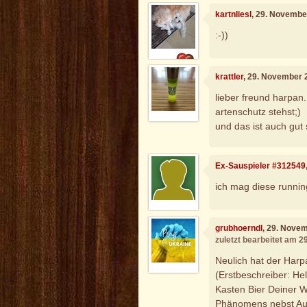
kartnliesl
, 29. Novembe
:-))
krattler
, 29. November 
lieber freund harpan.
artenschutz stehst;)
und das ist auch gut 
Ex-Sauspieler #312549
ich mag diese runni
grubhoerndl
, 29. Nove
zuletzt bearbeitet am 
Neulich hat der Harp
(Erstbeschreiber: Hel
Kasten Bier Deiner W
Phänomens nebst Aus