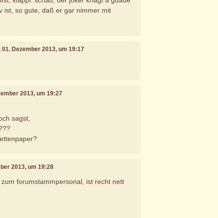
st, klappi. schau, der joker kriagt a guade
v ist, so gute, daß er gar nimmer mit
!
, 01. Dezember 2013, um 19:17
ezember 2013, um 19:27
och sagst,
????
lettenpaper?
mber 2013, um 19:28
le zum forumstammpersonal, ist recht nett